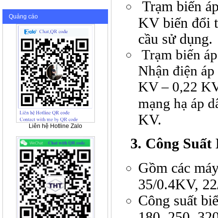
Trạm biến áp
Quảng cáo
KV biến đổi 
cầu sử dụng.
Trạm biến áp
Nhận điện áp 
KV – 0,22 KV
mạng hạ áp d
KV.
Liên hệ Hotline Zalo
3. Công Suất 
Gồm các máy 
35/0.4KV, 2
Công suất biể
180, 250, 320