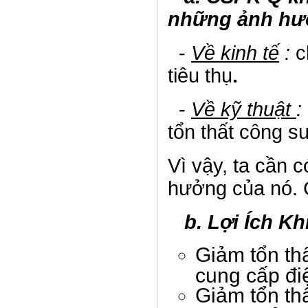
những ảnh hưởn
-
Về kinh tế
:
c
tiêu thụ
.
-
Về kỹ thuật
:
tổn thất công s
Vì vậy, ta cần
hưởng của nó. C
b. Lợi Ích K
Giảm tổn th
cung cấp đ
Giảm tổn thấ