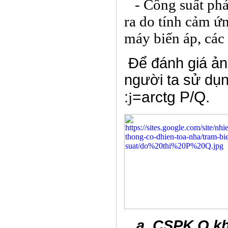
- Công suất phả
ra do tính cảm ứn
máy biến áp, các
Để đánh giá ản
người ta sử dụ
=arctg P/Q.
:
j
a. CSPK Q kh