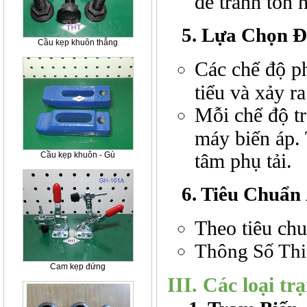
để tránh tổn 
5. Lựa Chọn Đ
Cầu kẹp khuôn thẳng
Các chế độ ph
tiểu và xảy r
Mỗi chế độ tr
máy biến áp. 
tâm phụ tải.
Cầu kẹp khuôn - Gù
6. Tiêu Chuẩn 
Theo tiêu ch
Thông Số Thi
Cam kẹp đứng
III. Các loại t