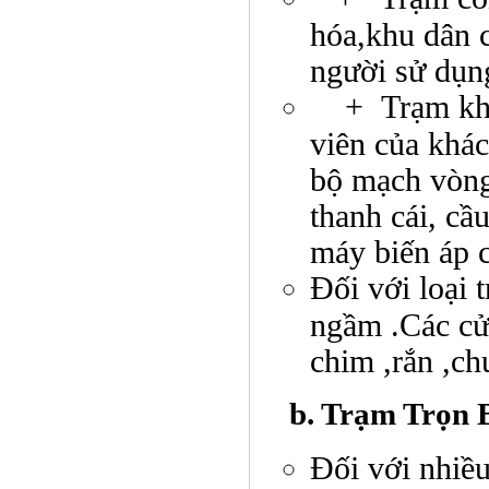
hóa,khu dân 
người sử dụn
+ Trạm khác
viên của khá
bộ mạch vòng
thanh cái, cầ
máy biến áp 
Đối với loại 
ngầm .Các cử
chim ,rắn ,ch
b. Trạm Trọn 
Đối với nhiều