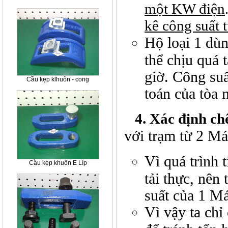
một KW điện
kê công suất t
Hộ loại 1 dù
thể chịu quá 
giờ. Công suấ
Cầu kẹp klhuôn - cong
toán của tòa 
4. Xác định chế
với trạm từ 2 M
Vì quá trình 
Cầu kẹp khuôn E Líp
tải thực, nên
suất của 1 M
Vì vậy ta chỉ