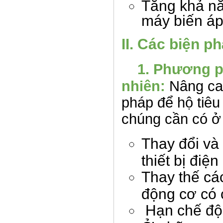
Tăng khả nă
máy biến áp
II. Các biện p
1. Phương p
nhiên:
Nâng c
pháp để hộ tiê
chúng cần có ở
Thay đổi và 
thiết bị điệ
Thay thế cá
động cơ có 
Hạn chế độn