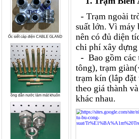
1. Trạm Biến 
-
Trạm ngoài trờ
suất lớn. Vì máy 
nên có đủ diện tíc
Ốc siết cáp điện CABLE GLAND
chi phí xây dựng
-
Bao gồm các t
tông), trạm giàn
trạm kín (lắp đặt
theo giá thành và
ồng dẫn nước làm mát khuôn
khác nhau.