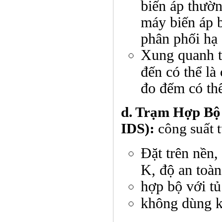
biến áp thườn
máy biến áp b
phân phối hạ 
Xung quanh t
đến có thể l
đo đếm có thể
d. Trạm Hợp Bộ (
IDS):
công suất 
Đặt trên nền,
K, độ an toàn
hợp bộ với tủ
không dùng kh