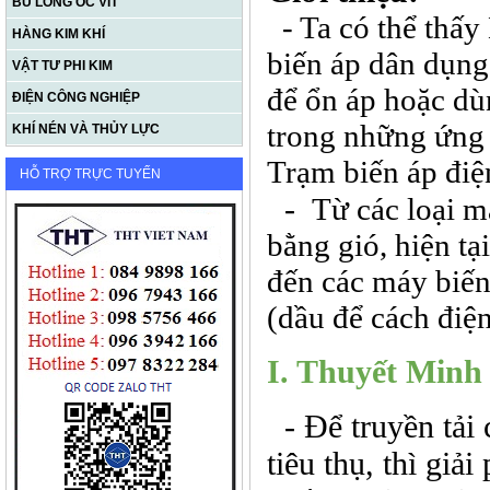
BU LÔNG ỐC VÍT
- Ta có thể thấy
HÀNG KIM KHÍ
biến áp dân dụng
VẬT TƯ PHI KIM
để ổn áp hoặc dù
ĐIỆN CÔNG NGHIỆP
trong những ứng 
KHÍ NÉN VÀ THỦY LỰC
Trạm biến áp điện
HỖ TRỢ TRỰC TUYẾN
-
Từ các loại m
bằng gió, hiện tạ
đến các máy biến
(dầu để cách điện
I. Thuyết Minh
- Để truyền tải 
tiêu thụ, thì giả