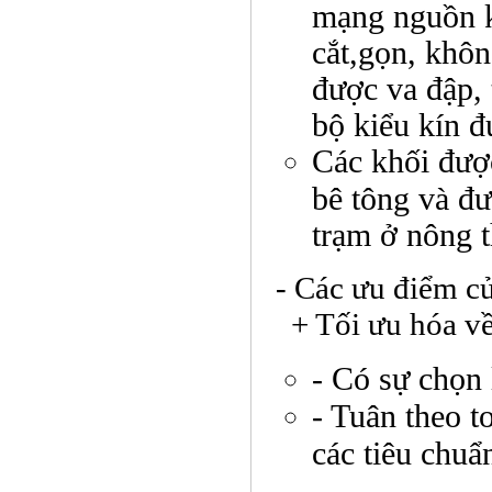
mạng nguồn k
cắt,gọn, khôn
được va đập, 
bộ kiểu kín đ
Các khối được
bê tông và đư
trạm ở nông 
- Các ưu điểm củ
+ Tối ưu hóa về 
- Có sự chọn 
- Tuân theo t
các tiêu chuẩ