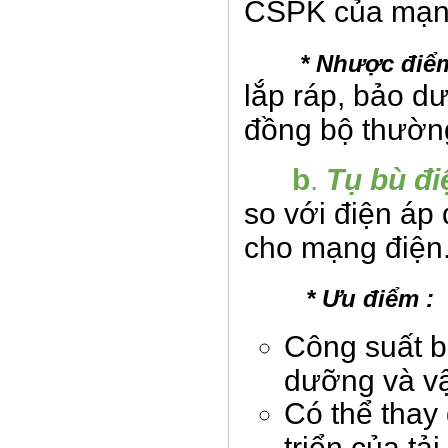
CSPK của mạng
* Nhược điểm
lắp ráp, bảo d
đồng bộ thường
b
.
Tụ bù đi
so với điện áp
cho mạng điện
* Ưu điểm :
Công suất b
dưỡng và v
Có thể thay
triển của tải.