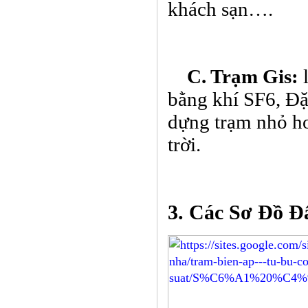
khách sạn….
C. Trạm Gis:
l
bằng khí SF6, Đặc
dựng trạm nhỏ hơ
trời.
3. Các Sơ Đồ Đ