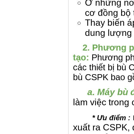
Ở những nơi
cơ đồng bộ 
Thay biến á
dung lượng
2. Phương p
tạo:
Phương ph
các thiết bị bù 
bù CSPK bao g
a. Máy bù 
làm việc trong 
* Ưu điểm :
xuất ra CSPK, 