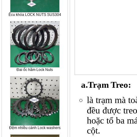
Êcu khóa LOCK NUTS SUS304
Đai ốc hãm Lock Nuts
a.Trạm Treo:
là trạm mà to
đều được treo
hoặc tổ ba má
cột.
Đệm nhiều cánh Lock washers