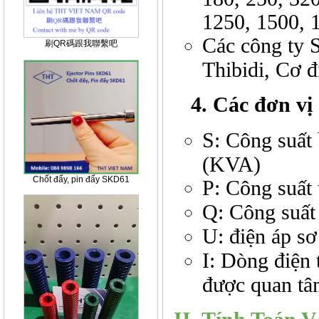
1250, 1500, 
Các công ty 
刷QR碼跟我聯繫吧
Thibidi, Cơ đ
4. Các đơn vị 
S: Công suất 
(KVA)
Chốt đẩy, pin đẩy SKD61
P: Công suất
Q: Công suấ
U: điện áp s
I: Dòng điện 
được quan t