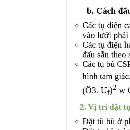
b. Cách đấ
Các tụ điện c
vào lưới phải
Các tụ điện h
đấu sẵn theo 
Các tụ bù CS
hình t
2
Ö
3.
U
)
w
(
f
2. Vị trí đặt
Đặt tù bù ở p