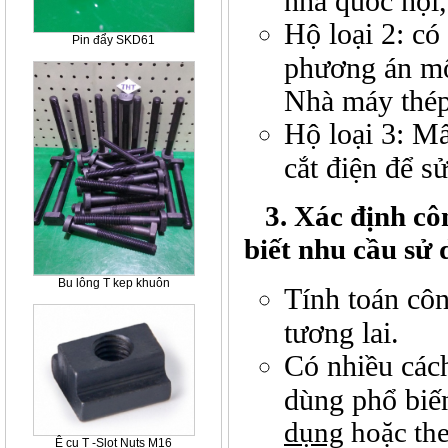
nhà quốc hội
Hộ loại 2: có
Pin đẩy SKD61
phương án mộ
Nhà máy thép
Hộ loại 3: Mấ
cắt điện để s
3. Xác định côn
biết nhu cầu sử
Bu lông T kep khuôn
Tính toán côn
tương lai.
Có nhiều cách
dùng phổ biến
dụng
hoặc th
Ê cu T -Slot Nuts M16