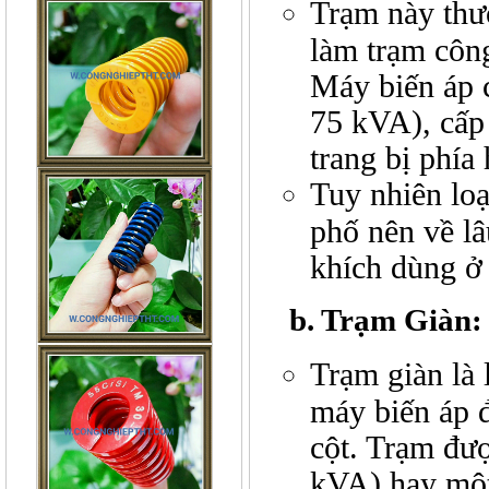
Trạm này thư
làm trạm côn
Máy biến áp c
75 kVA), cấp
trang bị phía
Tuy nhiên lo
phố nên về l
khích dùng ở 
b. Trạm Giàn:
Trạm giàn là 
máy biến áp đ
cột. Trạm đượ
kVA) hay một