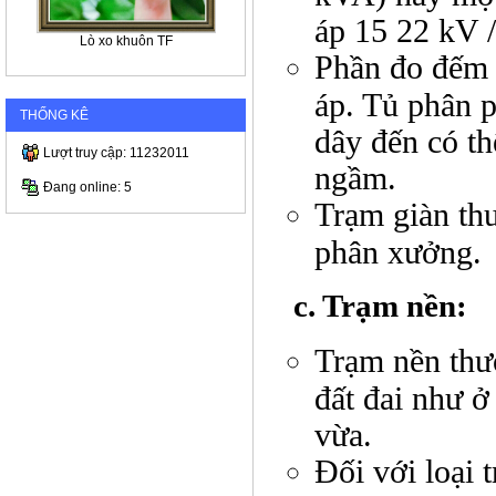
áp 15 22 kV 
Lò xo khuôn TF
Phần đo đếm c
áp. Tủ phân p
THỐNG KÊ
dây đến có t
Lượt truy cập: 11232011
ngầm.
Đang online: 5
Trạm giàn th
phân xưởng.
c. Trạm nền:
Trạm nền thư
đất đai như ở
vừa.
Đối với loại t