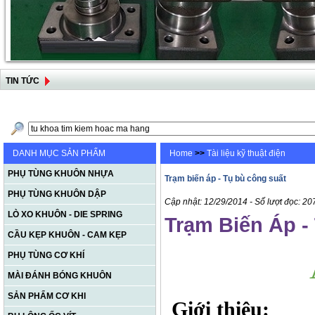
TIN TỨC
DANH MỤC SẢN PHẨM
Home
>>
Tài liệu kỹ thuật điện
PHỤ TÙNG KHUÔN NHỰA
Trạm biến áp - Tụ bù công suất
PHỤ TÙNG KHUÔN DẬP
Cập nhật: 12/29/2014 - Số lượt đọc: 2
LÒ XO KHUÔN - DIE SPRING
Trạm Biến Áp -
CẦU KẸP KHUÔN - CAM KẸP
PHỤ TÙNG CƠ KHÍ
MÀI ĐÁNH BÓNG KHUÔN
SẢN PHẨM CƠ KHI
Giới thiệu: