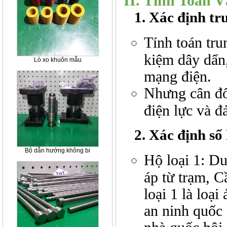
II. Tính Toán 
1. Xác định tru
Tính toán trun
kiệm dây dẩn,
Lò xo khuôn mẫu
mạng điện.
Nhưng cân đố
điện lực và 
2. Xác định số l
Bộ dẫn hướng không bi
Hộ loại 1: Du
áp từ trạm, C
loại 1 là loạ
an ninh quốc 