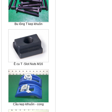
Bu lông T kep khuôn
Ê cu T -Slot Nuts M16
Cầu kẹp klhuôn - cong