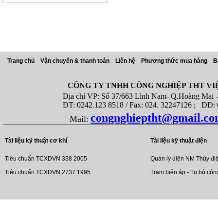
Trang chủ
Vận chuyển & thanh toán
Liên hệ
Phương thức mua hàng
B
CÔNG TY TNHH CÔNG NGHIỆP THT VI
Địa chỉ VP: Số 37/663 Lĩnh Nam- Q.Hoàng Mai - T
ĐT: 0242.123 8518 / Fax: 024. 32247126 ; DĐ: 08
congnghieptht@gmail.c
Mail:
Tài liệu kỹ thuật cơ khí
Tài liệu kỹ thuật điện
Tiêu chuẩn TCXDVN 338 2005
Quản lý điện NM Thủy đi
Tiêu chuẩn TCXDVN 2737 1995
Trạm biến áp - Tụ bù côn