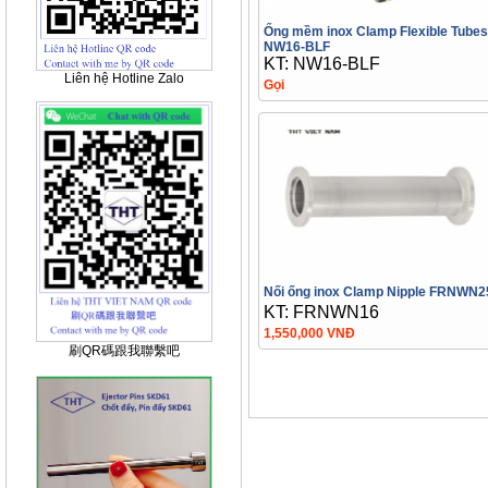
Ống mềm inox Clamp Flexible Tubes
NW16-BLF
KT: NW16-BLF
Liên hệ Hotline Zalo
Gọi
Nối ống inox Clamp Nipple FRNWN2
KT: FRNWN16
1,550,000 VNĐ
刷QR碼跟我聯繫吧