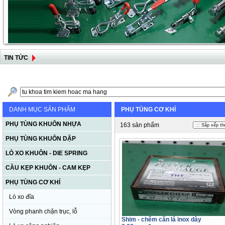
TIN TỨC
DANH MỤC SẢN PHẨM
PHỤ TÙNG CƠ KHÍ
PHỤ TÙNG KHUÔN NHỰA
163 sản phẩm
PHỤ TÙNG KHUÔN DẬP
LÒ XO KHUÔN - DIE SPRING
CẦU KẸP KHUÔN - CAM KẸP
PHỤ TÙNG CƠ KHÍ
Lò xo đĩa
Vòng phanh chặn trục, lỗ
Shim - chêm căn lá inox dày