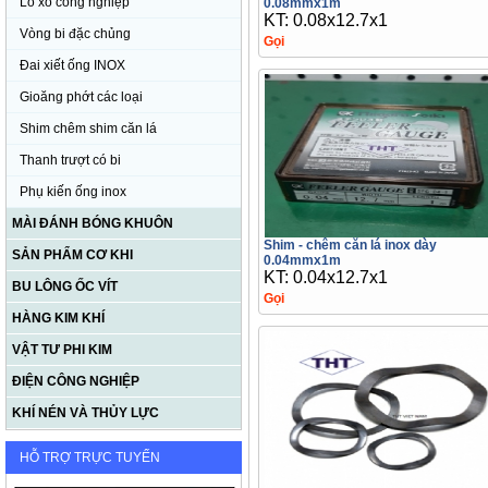
Lò xo công nghiệp
0.08mmx1m
KT: 0.08x12.7x1
Vòng bi đặc chủng
Gọi
Đai xiết ống INOX
Gioăng phớt các loại
Shim chêm shim căn lá
Thanh trượt có bi
Phụ kiến ống inox
MÀI ĐÁNH BÓNG KHUÔN
Shim - chêm căn lá inox dày
SẢN PHẨM CƠ KHI
0.04mmx1m
KT: 0.04x12.7x1
BU LÔNG ỐC VÍT
Gọi
HÀNG KIM KHÍ
VẬT TƯ PHI KIM
ĐIỆN CÔNG NGHIỆP
KHÍ NÉN VÀ THỦY LỰC
HỖ TRỢ TRỰC TUYẾN