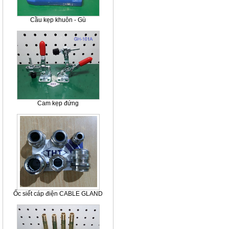
Cầu kẹp khuôn - Gù
Cam kẹp đứng
Ốc siết cáp điện CABLE GLAND