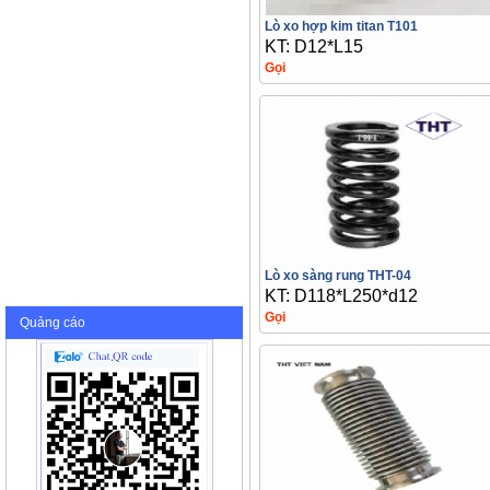
Lò xo hợp kim titan T101
KT: D12*L15
Gọi
Lò xo sàng rung THT-04
KT: D118*L250*d12
Gọi
Quảng cáo