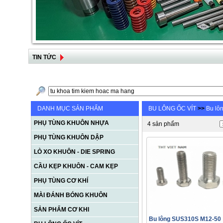
TIN TỨC
DANH MỤC SẢN PHẨM
BU LÔNG ỐC VÍT
>>
Bu lô
PHỤ TÙNG KHUÔN NHỰA
4 sản phẩm
PHỤ TÙNG KHUÔN DẬP
LÒ XO KHUÔN - DIE SPRING
CẦU KẸP KHUÔN - CAM KẸP
PHỤ TÙNG CƠ KHÍ
MÀI ĐÁNH BÓNG KHUÔN
SẢN PHẨM CƠ KHI
Bu lông SUS310S M12-50