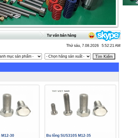
Tư vấn bán hàng
Thứ sáu, 7.08.2026 5:52:21 AM
 M12-30
Bu lông SUS310S M12-35