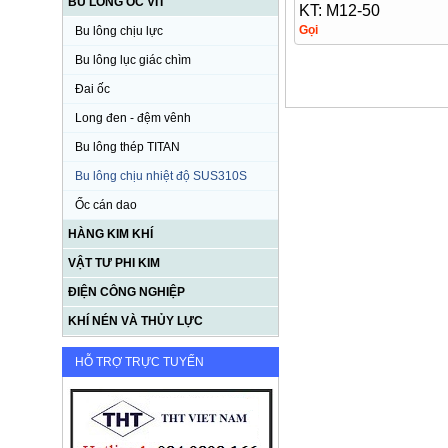
BU LÔNG ỐC VÍT
KT: M12-50
Gọi
Bu lông chịu lực
Bu lông lục giác chìm
Đai ốc
Long đen - đệm vênh
Bu lông thép TITAN
Bu lông chịu nhiệt độ SUS310S
Ốc cán dao
HÀNG KIM KHÍ
VẬT TƯ PHI KIM
ĐIỆN CÔNG NGHIỆP
KHÍ NÉN VÀ THỦY LỰC
HỖ TRỢ TRỰC TUYẾN