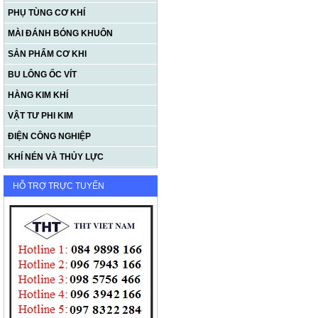
PHỤ TÙNG CƠ KHÍ
MÀI ĐÁNH BÓNG KHUÔN
SẢN PHẨM CƠ KHI
BU LÔNG ỐC VÍT
HÀNG KIM KHÍ
VẬT TƯ PHI KIM
ĐIỆN CÔNG NGHIỆP
KHÍ NÉN VÀ THỦY LỰC
HỖ TRỢ TRỰC TUYẾN