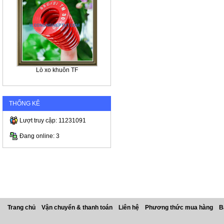
Lò xo khuôn TF
THỐNG KÊ
Lượt truy cập: 11231091
Đang online: 3
Trang chủ
Vận chuyển & thanh toán
Liên hệ
Phương thức mua hàng
B