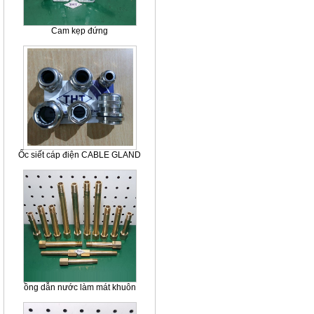
Cam kẹp đứng
Ốc siết cáp điện CABLE GLAND
ồng dẫn nước làm mát khuôn