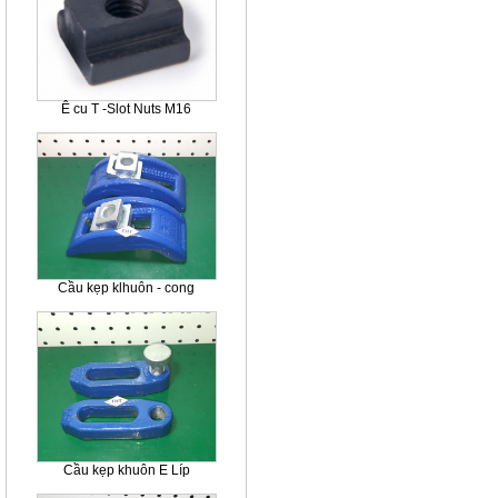
Ê cu T -Slot Nuts M16
Cầu kẹp klhuôn - cong
Cầu kẹp khuôn E Líp