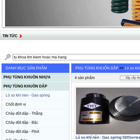
TIN TỨC
DANH MỤC SẢN PHẨM
PHỤ TÙNG KHUÔN DẬP
>>
Lò xo kh
PHỤ TÙNG KHUÔN NHỰA
4 sản phẩm
PHỤ TÙNG KHUÔN DẬP
Lò xo khí nén - Gas spring
Chốt định vị
Chày đột dập - Thẳng
Chày đột dập - Bậc
Chày đột dập - Pilot
Lò xo khí nén - Gas spring 500Serie