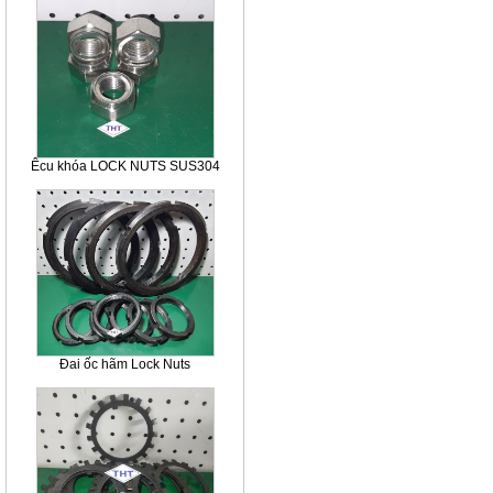
Êcu khóa LOCK NUTS SUS304
Đai ốc hãm Lock Nuts