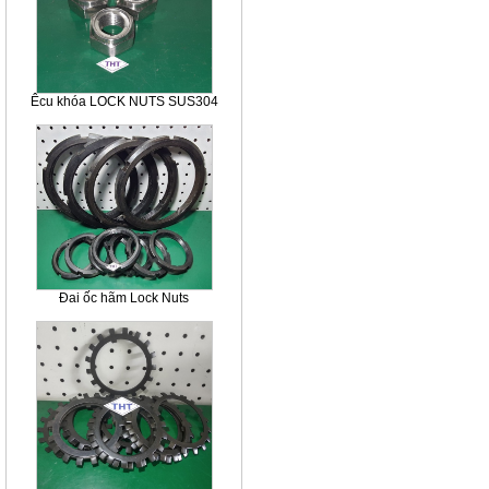
Êcu khóa LOCK NUTS SUS304
Đai ốc hãm Lock Nuts