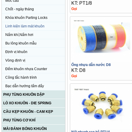
Móc cẩu
KT: PT1/8
Gọi
Chốt - ngày tháng
Khóa khuôn Parting Locks
Linh kiện làm mát khuôn
Nấm khí,Nấm hơi
Bu lông khuôn mẫu
Định vị khuôn
Vòng định vị
Ống nhựa dẫn nước D8
Đếm khuôn nhựa Counter
KT: D8
Gọi
Công tắc hành trình
Bạc dẫn hướng tấm đẩy
PHỤ TÙNG KHUÔN DẬP
LÒ XO KHUÔN - DIE SPRING
CẦU KẸP KHUÔN - CAM KẸP
PHỤ TÙNG CƠ KHÍ
MÀI ĐÁNH BÓNG KHUÔN