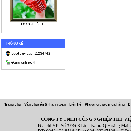
Lò xo khuôn TF
THỐNG KÊ
Lượt truy cập: 11234742
Đang online: 4
Trang chủ
Vận chuyển & thanh toán
Liên hệ
Phương thức mua hàng
B
CÔNG TY TNHH CÔNG NGHIỆP THT VI
Địa chỉ VP: Số 37/663 Lĩnh Nam- Q.Hoàng Mai - T
ĐT: 0242.123 8518 / Fax: 024. 32247126 ; DĐ: 08