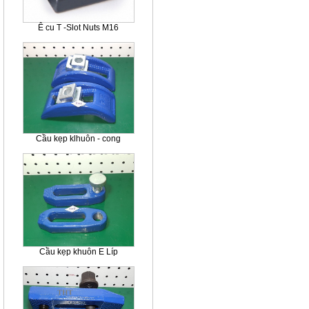
Ê cu T -Slot Nuts M16
Cầu kẹp klhuôn - cong
Cầu kẹp khuôn E Líp