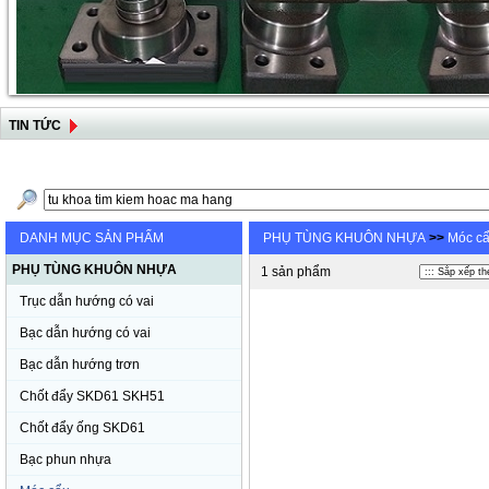
TIN TỨC
DANH MỤC SẢN PHẨM
PHỤ TÙNG KHUÔN NHỰA
>>
Móc c
PHỤ TÙNG KHUÔN NHỰA
1 sản phẩm
Trục dẫn hướng có vai
Bạc dẫn hướng có vai
Bạc dẫn hướng trơn
Chốt đẩy SKD61 SKH51
Chốt đẩy ống SKD61
Bạc phun nhựa