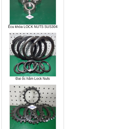
Êcu khóa LOCK NUTS SUS304
Đai ốc hãm Lock Nuts