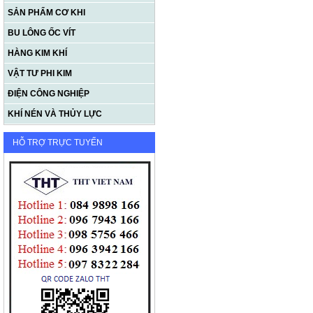
SẢN PHẨM CƠ KHI
BU LÔNG ỐC VÍT
HÀNG KIM KHÍ
VẬT TƯ PHI KIM
ĐIỆN CÔNG NGHIỆP
KHÍ NÉN VÀ THỦY LỰC
HỖ TRỢ TRỰC TUYẾN