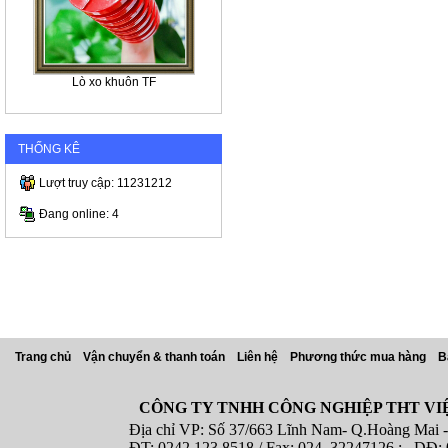
Lò xo khuôn TF
THỐNG KÊ
Lượt truy cập: 11231212
Đang online: 4
Trang chủ
Vận chuyển & thanh toán
Liên hệ
Phương thức mua hàng
B
CÔNG TY TNHH CÔNG NGHIỆP THT VI
Địa chỉ VP: Số 37/663 Lĩnh Nam- Q.Hoàng Mai - T
ĐT: 0242.123 8518 / Fax: 024. 32247126 ; DĐ: 08