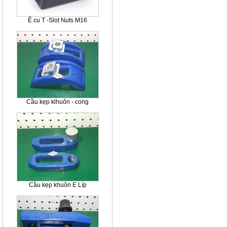
Ê cu T -Slot Nuts M16
Cầu kẹp klhuôn - cong
Cầu kẹp khuôn E Líp