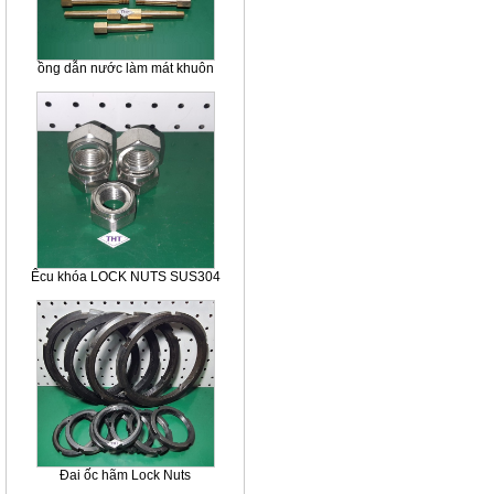
ồng dẫn nước làm mát khuôn
Êcu khóa LOCK NUTS SUS304
Đai ốc hãm Lock Nuts