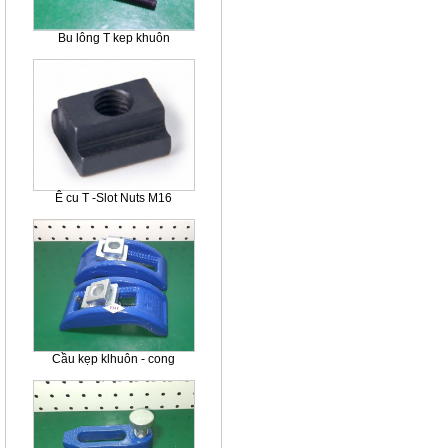
Bu lông T kep khuôn
Ê cu T -Slot Nuts M16
Cầu kẹp klhuôn - cong