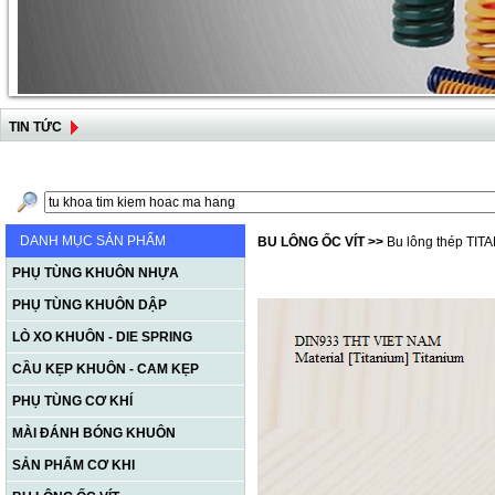
TIN TỨC
DANH MỤC SẢN PHẨM
BU LÔNG ỐC VÍT
>>
Bu lông thép TIT
PHỤ TÙNG KHUÔN NHỰA
PHỤ TÙNG KHUÔN DẬP
LÒ XO KHUÔN - DIE SPRING
CẦU KẸP KHUÔN - CAM KẸP
PHỤ TÙNG CƠ KHÍ
MÀI ĐÁNH BÓNG KHUÔN
SẢN PHẨM CƠ KHI