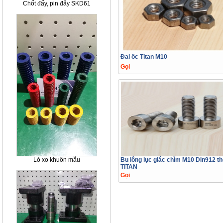
Chốt đẩy, pin đẩy SKD61
Đai ốc Titan M10
Gọi
Bu lông lục giác chìm M10 Din912 t
Lò xo khuôn mẫu
TITAN
Gọi