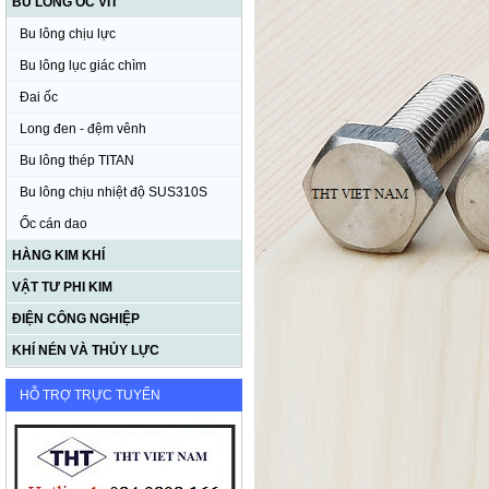
BU LÔNG ỐC VÍT
Bu lông chịu lực
Bu lông lục giác chìm
Đai ốc
Long đen - đệm vênh
Bu lông thép TITAN
Bu lông chịu nhiệt độ SUS310S
Ốc cán dao
HÀNG KIM KHÍ
VẬT TƯ PHI KIM
ĐIỆN CÔNG NGHIỆP
KHÍ NÉN VÀ THỦY LỰC
HỖ TRỢ TRỰC TUYẾN