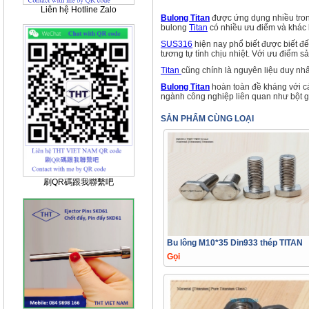
Liên hệ Hotline Zalo
Bulong Titan
được ứng dụng nhiều trong
bulong
Titan
có nhiều ưu điểm và khác b
SUS316
hiện nay phổ biết được biết đế
tương tự tính chịu nhiệt. Với ưu điểm 
Titan
cũng chính là nguyên liệu duy nhấ
Bulong Titan
hoàn toàn đề kháng với các
ngành công nghiệp liên quan như bột g
SẢN PHẨM CÙNG LOẠI
刷QR碼跟我聯繫吧
Bu lông M10*35 Din933 thép TITAN
Gọi