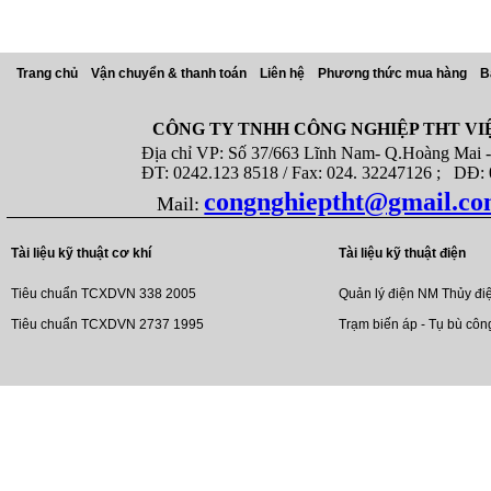
Trang chủ
Vận chuyển & thanh toán
Liên hệ
Phương thức mua hàng
B
CÔNG TY TNHH CÔNG NGHIỆP THT VI
Địa chỉ VP: Số 37/663 Lĩnh Nam- Q.Hoàng Mai - T
ĐT: 0242.123 8518 / Fax: 024. 32247126 ; DĐ: 08
congnghieptht@gmail.c
Mail:
Tài liệu kỹ thuật cơ khí
Tài liệu kỹ thuật điện
Tiêu chuẩn TCXDVN 338 2005
Quản lý điện NM Thủy đi
Tiêu chuẩn TCXDVN 2737 1995
Trạm biến áp - Tụ bù côn