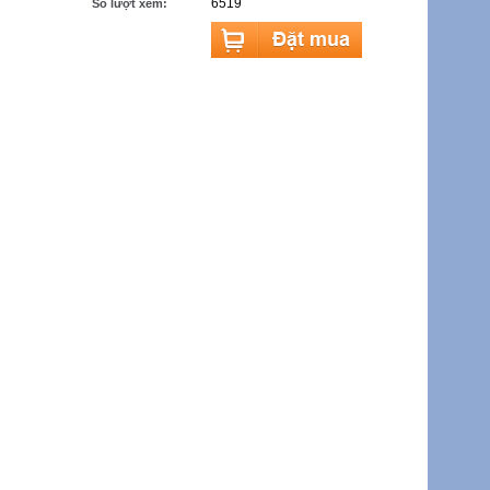
6519
Số lượt xem: