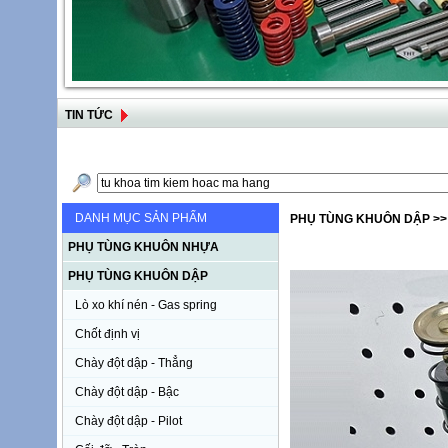
TIN TỨC
DANH MỤC SẢN PHẨM
PHỤ TÙNG KHUÔN DẬP
>>
PHỤ TÙNG KHUÔN NHỰA
PHỤ TÙNG KHUÔN DẬP
Lò xo khí nén - Gas spring
Chốt định vị
Chày đột dập - Thẳng
Chày đột dập - Bậc
Chày đột dập - Pilot