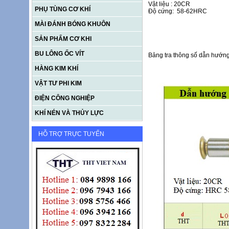
Vật liệu : 20CR
PHỤ TÙNG CƠ KHÍ
Độ cứng: 58-62HRC
MÀI ĐÁNH BÓNG KHUÔN
SẢN PHẨM CƠ KHI
BU LÔNG ỐC VÍT
Bảng tra thông số dẫn hướn
HÀNG KIM KHÍ
VẬT TƯ PHI KIM
ĐIỆN CÔNG NGHIỆP
KHÍ NÉN VÀ THỦY LỰC
HỖ TRỢ TRỰC TUYẾN