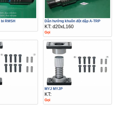
 bi RMSH
Dẫn hướng khuôn đột dập A-TRP
KT: d20xL160
Gọi
MYJ MYJP
KT:
Gọi