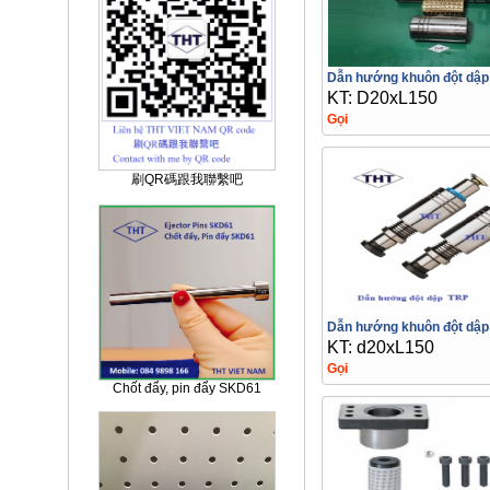
Dẫn hướng khuôn đột dậ
KT: D20xL150
Gọi
刷QR碼跟我聯繫吧
Dẫn hướng khuôn đột dập
KT: d20xL150
Gọi
Chốt đẩy, pin đẩy SKD61