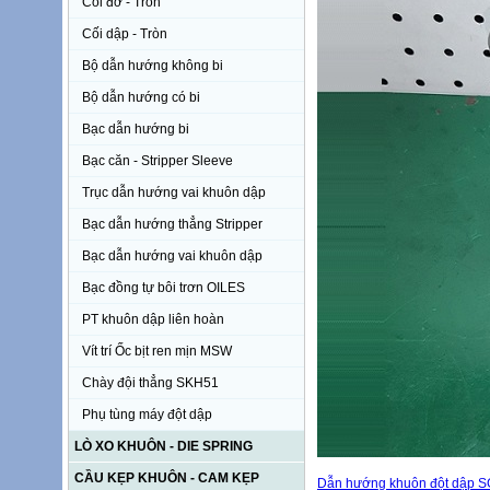
Cối đỡ - Tròn
Cối dập - Tròn
Bộ dẫn hướng không bi
Bộ dẫn hướng có bi
Bạc dẫn hướng bi
Bạc căn - Stripper Sleeve
Trục dẫn hướng vai khuôn dập
Bạc dẫn hướng thẳng Stripper
Bạc dẫn hướng vai khuôn dập
Bạc đồng tự bôi trơn OILES
PT khuôn dập liên hoàn
Vít trí Ốc bịt ren mịn MSW
Chày đội thẳng SKH51
Phụ tùng máy đột dập
LÒ XO KHUÔN - DIE SPRING
CẦU KẸP KHUÔN - CAM KẸP
Dẫn hướng khuôn đột dập 