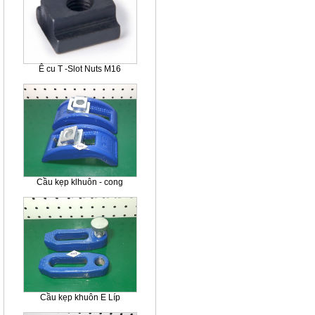
Ê cu T -Slot Nuts M16
Cầu kẹp klhuôn - cong
Cầu kẹp khuôn E Líp