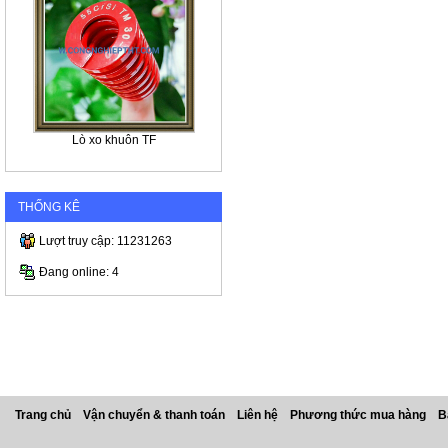
Lò xo khuôn TF
THỐNG KÊ
Lượt truy cập: 11231263
Đang online: 4
Trang chủ
Vận chuyển & thanh toán
Liên hệ
Phương thức mua hàng
B