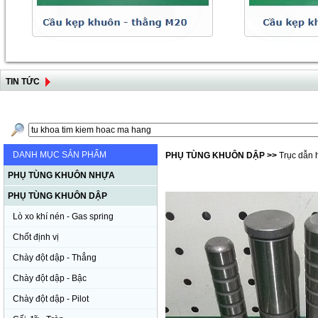
TIN TỨC
DANH MỤC SẢN PHẨM
PHỤ TÙNG KHUÔN DẬP
>>
Trục dẫn 
PHỤ TÙNG KHUÔN NHỰA
PHỤ TÙNG KHUÔN DẬP
Lò xo khí nén - Gas spring
Chốt định vị
Chày đột dập - Thẳng
Chày đột dập - Bậc
Chày đột dập - Pilot