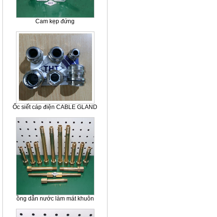
Cam kẹp đứng
Ốc siết cáp điện CABLE GLAND
ồng dẫn nước làm mát khuôn