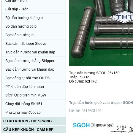
Cối đỡ - Tròn
Cối dập - Tròn
Bộ dẫn hướng không bi
Bộ dẫn hướng có bi
Bạc dẫn hướng bi
Bạc căn - Stripper Sleeve
Trục dẫn hướng vai khuôn dập
Bạc dẫn hướng thẳng Stripper
Bạc dẫn hướng vai khuôn dập
Trục dẫn hướng SGOH 25x150
Thép : SUJ2
Bạc đồng tự bôi trơn OILES
Độ cứng: 62HRC
PT khuôn dập liên hoàn
Vít trí Ốc bịt ren mịn MSW
Trục dẫn hướng có vai stripper SGO
Chày đội thẳng SKH51
Liên hệ: 084 9898 166
Phụ tùng máy đột dập
LÒ XO KHUÔN - DIE SPRING
CẦU KẸP KHUÔN - CAM KẸP