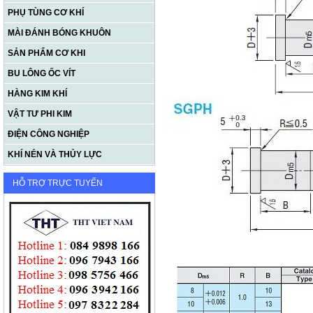
PHỤ TÙNG CƠ KHÍ
MÀI ĐÁNH BÓNG KHUÔN
SẢN PHẨM CƠ KHI
BU LÔNG ỐC VÍT
HÀNG KIM KHÍ
VẬT TƯ PHI KIM
ĐIỆN CÔNG NGHIỆP
KHÍ NÉN VÀ THỦY LỰC
HỖ TRỢ TRỰC TUYẾN