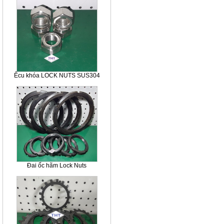
Êcu khóa LOCK NUTS SUS304
Đai ốc hãm Lock Nuts